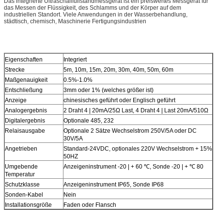
Das integrierte Ultraschallfüllstandmessgerät ist ein preiswertes Messgerät für 
das Messen der Flüssigkeit, des Schlamms und der Körper auf dem 
industriellen Standort. Viele Anwendungen in der Wasserbehandlung, 
städtisch, chemisch, Maschinerie Fertigungsindustrien
Eigenschaften
Integriert
Strecke
5m, 10m, 15m, 20m, 30m, 40m, 50m, 60m
Maßgenauigkeit
0.5%-1.0%
Entschließung
3mm oder 1% (welches größer ist)
Anzeige
chinesisches geführt oder Englisch geführt
Analogergebnis
2 Draht 4 | 20mA/25Ω Last, 4 Draht 4 | Last 20mA/510Ω
Digitalergebnis
Optionale 485, 232
Relaisausgabe
Optionale 2 Sätze Wechselstrom 250V/5A oder DC
30V/5A
Angetrieben
Standard-24VDC, optionales 220V Wechselstrom + 15%
50HZ
Umgebende
Anzeigeninstrument -20 | + 60 ℃, Sonde -20 | + ℃ 80
Temperatur
Schutzklasse
Anzeigeninstrument IP65, Sonde IP68
Sonden-Kabel
Nein
Installationsgröße
Faden oder Flansch