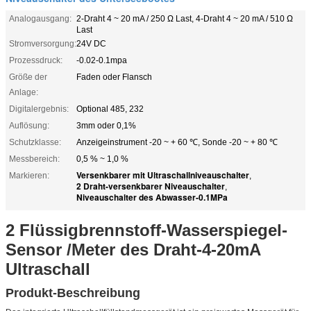
Analogausgang:
2-Draht 4 ~ 20 mA / 250 Ω Last, 4-Draht 4 ~ 20 mA / 510 Ω
Last
Stromversorgung:
24V DC
Prozessdruck:
-0.02-0.1mpa
Größe der
Faden oder Flansch
Anlage:
Digitalergebnis:
Optional 485, 232
Auflösung:
3mm oder 0,1%
Schutzklasse:
Anzeigeinstrument -20 ~ + 60 ℃, Sonde -20 ~ + 80 ℃
Messbereich:
0,5 % ~ 1,0 %
Versenkbarer mit Ultraschallniveauschalter
Markieren:
,
2 Draht-versenkbarer Niveauschalter
,
Niveauschalter des Abwasser-0.1MPa
2 Flüssigbrennstoff-Wasserspiegel-
Sensor /Meter des Draht-4-20mA
Ultraschall
Produkt-Beschreibung