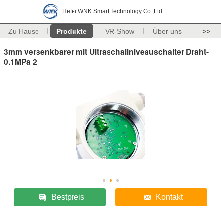
Hefei WNK Smart Technology Co.,Ltd
Zu Hause
Produkte
VR-Show
Über uns
>>
3mm versenkbarer mit Ultraschallniveauschalter Draht-
0.1MPa 2
Bestpreis
Kontakt