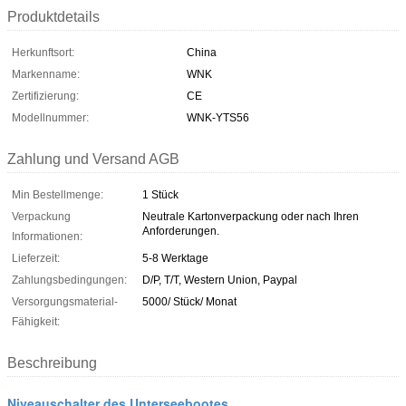
Produktdetails
Herkunftsort:
China
Markenname:
WNK
Zertifizierung:
CE
Modellnummer:
WNK-YTS56
Zahlung und Versand AGB
Min Bestellmenge:
1 Stück
Verpackung
Neutrale Kartonverpackung oder nach Ihren
Anforderungen.
Informationen:
Lieferzeit:
5-8 Werktage
Zahlungsbedingungen:
D/P, T/T, Western Union, Paypal
Versorgungsmaterial-
5000/ Stück/ Monat
Fähigkeit:
Beschreibung
Niveauschalter des Unterseebootes