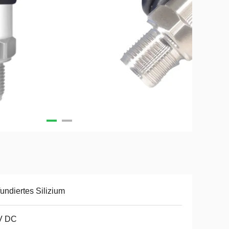
fundiertes Silizium
V DC