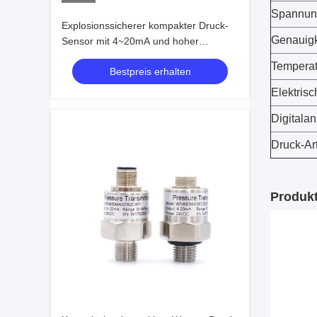
Spannun
Explosionssicherer kompakter Druck-
Genauigk
Sensor mit 4~20mA und hoher
Genauigkeit 0.2%FS
Temperat
Bestpreis erhalten
Elektris
Digitala
Druck-Ar
Produkt