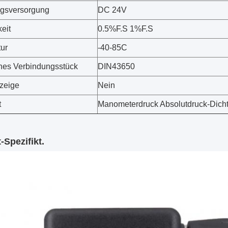
gsversorgung
DC 24V
eit
0.5%F.S 1%F.S
ur
-40-85C
ches Verbindungsstück
DIN43650
nzeige
Nein
t
Manometerdruck Absolutdruck-Dich
-Spezifikt.