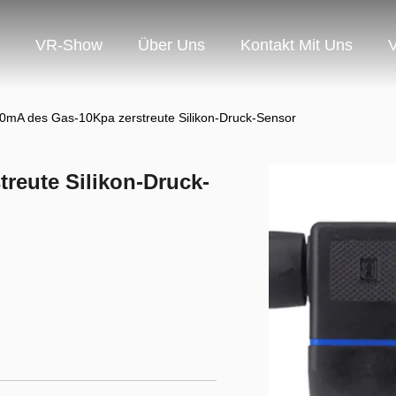
VR-Show
Über Uns
Kontakt Mit Uns
V
0mA des Gas-10Kpa zerstreute Silikon-Druck-Sensor
reute Silikon-Druck-