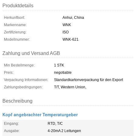
Produktdetails
Herkunftsort:
Anhui, China
Markenname:
WNK
Zertifizierung:
ISO
Modellnummer:
WNK-621
Zahlung und Versand AGB
Min Bestellmenge:
1 STK
Preis:
negotiable
Verpackung Informationen:
Standardkartonverpackung für den Export
Zahlungsbedingungen:
T/T, Western Union,
Beschreibung
Kopf angebrachter Temperaturgeber
Eingang:
RTD, T/C
Ausgabe:
4-20mA 2 Leitungen