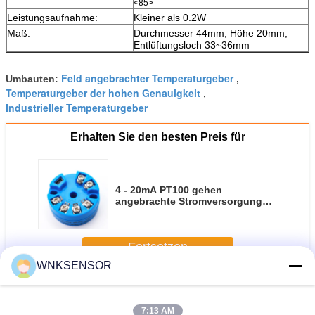
<85>
Leistungsaufnahme:
Kleiner als 0.2W
Maß:
Durchmesser 44mm, Höhe 20mm,
Entlüftungsloch 33~36mm
Feld angebrachter Temperaturgeber
Umbauten:
,
Temperaturgeber der hohen Genauigkeit
,
Industrieller Temperaturgeber
Erhalten Sie den besten Preis für
4 - 20mA PT100 gehen
angebrachte Stromversorgungs-
Strecke des Temperaturgeber-24V
voran
Fortsetzen
WNKSENSOR
Kopf angebrachter Temperaturgeber
Mehr
7:13 AM