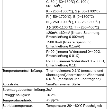
Cu50 (- 50~150℃) Cu100 (-
50~150℃)
K (- 250~1300℃), S (- 50~1700℃)
R (- 50~1700℃), B (0~1800℃)
N (- 250~1000℃), E (- 250~800℃)
J (- 200~1100℃), T (- 250~400℃)
±20mV, ±60mV (lineare Spannung,
Entschließung 0.002mV)
±500.0mV (lineare Spannung,
Entschließung 0.1mV)
R400 (linearer Widerstand 0~400Ω,
Entschließung 0.01Ω)
R2000 (linearer Widerstand 0~2000Ω,
Entschließung 0.1Ω)
Temperaturentschließung:
Thermoelement 0.1℃ (messend und
übertragend)/thermischer Widerstand
0.01℃ (messend und übertragend)
Abtastrate:
5mal/an zweiter Stelle
Stromabgabeentschließung:
2uA
Ertraggenauigkeit
±0.2%
Temperaturantrieb:
<50ppm>
Betriebstemperatur:
Temperature-20~+80℃ Feuchtigkeit