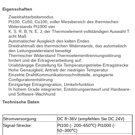
Eigenschaften
Zweidrahtarbeitsmodus
Pt100, Cu50, Cu100, voller Messbereich des thermischen
Widerstands Pt1000 vier
K, S, R, B, N, E, J, der Thermoelement-vollständigen Auswahl T
acht Maß
Automatischer Ausgleich des kalten Endes
Dreidrahtmaß des thermischen Widerstands, das automatisch
den Leitungswiderstand beseitigt
Thermischer Widerstand Thermoelementtrennungsstörung
fordert und die Ertragverarbeitung auf;
Unabhängige Einstellung für Temperaturgetriebe-Ertragstrecke
Hohe Genauigkeit, Antrieb der niedrigen Temperatur
Einzelne DrahtKommunikationsschnittstelle, engagierte
Configuratorentstörung
Einzigartige Ertragmigration, Umkehrfunktion
In hohem Grade integrierter, Entstörungsentwurf und Hardware-
und Software-Wachhund
Technische Daten
Stromversorgung:
DC 8~36V (empfehlen Sie DC 24V)
Signal-Strecke:
Pt100 (- 200~650℃) Pt1000 (-
50~300℃)