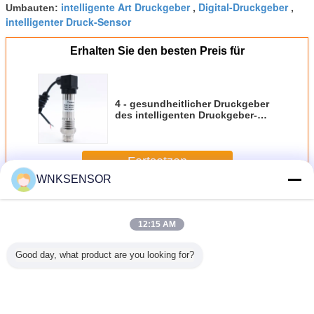
intelligente Art Druckgeber
Digital-Druckgeber
Umbauten:
,
,
intelligenter Druck-Sensor
Erhalten Sie den besten Preis für
4 - gesundheitlicher Druckgeber
des intelligenten Druckgeber-
20mA für Messgerät-Maß
Fortsetzen
WNKSENSOR
Intelligente Druckmessumformer
Mehr
12:15 AM
Good day, what product are you looking for?
ckgeber
Kapazitiver Mini
Materieller hohe
Wässern Sie Öl-
1MPa 0,5 
ssiggas-
Pressure
Genauigkeits-
Luft-intelligenten
gab intel
f-Maß
Transmitter For
Druckgeber-
Druckgeber 4,75 -
Art Druckg
Liquid Gas-Dampf
Füllstand-
Stromversorgung
Feuerbek