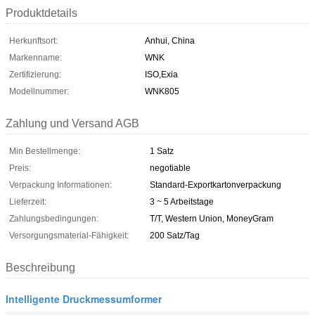
Produktdetails
Herkunftsort:
Anhui, China
Markenname:
WNK
Zertifizierung:
ISO,Exia
Modellnummer:
WNK805
Zahlung und Versand AGB
Min Bestellmenge:
1 Satz
Preis:
negotiable
Verpackung Informationen:
Standard-Exportkartonverpackung
Lieferzeit:
3 ~ 5 Arbeitstage
Zahlungsbedingungen:
T/T, Western Union, MoneyGram
Versorgungsmaterial-Fähigkeit:
200 Satz/Tag
Beschreibung
Intelligente Druckmessumformer