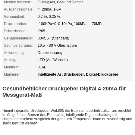
Medien messen:
Flüssigkeit, Gas und Dampf
Ausgangssignale:
4~20mA, 1-5V
Genauigkeit:
0,2 %, 0,25 %,
Druckbereich:
-100KPa~0, 0-10kPa, 100kPa......70MPa
Schutzklasse:
IP65
Gehäusematerial:
304SST (Standard)
Stromversorgung:
10,5 ~ 30 V Gleichstrom
Anwendung:
Druckmessung
Anzeige:
LED (Auf Wunsch)
Membran:
316L
intelligente Art Druckgeber
Digital-Druckgeber
Markieren:
,
Gesundheitlicher Druckgeber Digital 4-20mA für
Messgerät-Maß
Nimmt integraler Druckgeber Wnk805 die Edelstahloberteilstruktur an, errichtet
im öl- gefüllten Sensor des Edelstahls, intelligente Digitalschaltung mit
charakteristischem Ausgleich der genauen Temperatur, kann er zuverlässig und
stabil benutzt werden