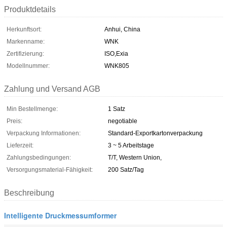
Produktdetails
Herkunftsort:
Anhui, China
Markenname:
WNK
Zertifizierung:
ISO,Exia
Modellnummer:
WNK805
Zahlung und Versand AGB
Min Bestellmenge:
1 Satz
Preis:
negotiable
Verpackung Informationen:
Standard-Exportkartonverpackung
Lieferzeit:
3 ~ 5 Arbeitstage
Zahlungsbedingungen:
T/T, Western Union,
Versorgungsmaterial-Fähigkeit:
200 Satz/Tag
Beschreibung
Intelligente Druckmessumformer