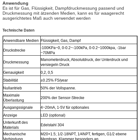
Anwendung
Es ist für Gas, Flüssigkeit, Dampfdruckmessung passend und
Druckmessung mit ätzenden Medien, kann es für waagerecht
ausgerichtetes Maß auch verwendet werden
Technische Daten
Anwendbare Medien
Flüssigkeit, Gas, Dampf
-100KPa~0, 0-0.2~-100kPa, 0-0.2~1000kpa, -1bar
Druckstrecke
~70MPa
Manometerdruck, Absolutdruck, der Unterdruck und
Druckmessung
versiegeln Druck
Genauigkeit
0,2, 0,5
Stabilität
±0.25% FS/year
Nullantrieb
50% der Vollspanne.
Maximale
200% der Sensor-Strecke
Überlastung
Ausgangssignale
4~20mA, 1-5V für optionales
Anzeige
LED (optional)
Unterkunft des
Edelstahl 304
Materials
Mechanische
M20×1.5; 1/2-18NPT, 1/4NPT, fertigen, G1/2 ebene
Verbindung
Membran, Klammer besonders an