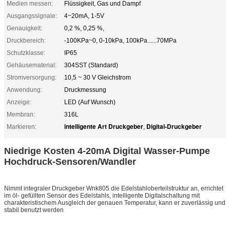
Medien messen:
Flüssigkeit, Gas und Dampf
Ausgangssignale:
4~20mA, 1-5V
Genauigkeit:
0,2 %, 0,25 %,
Druckbereich:
-100KPa~0, 0-10kPa, 100kPa......70MPa
Schutzklasse:
IP65
Gehäusematerial:
304SST (Standard)
Stromversorgung:
10,5 ~ 30 V Gleichstrom
Anwendung:
Druckmessung
Anzeige:
LED (Auf Wunsch)
Membran:
316L
intelligente Art Druckgeber
Digital-Druckgeber
Markieren:
,
Niedrige Kosten 4-20mA Digital Wasser-Pumpe
Hochdruck-Sensoren/Wandler
Nimmt integraler Druckgeber Wnk805 die Edelstahloberteilstruktur an, errichtet
im öl- gefüllten Sensor des Edelstahls, intelligente Digitalschaltung mit
charakteristischem Ausgleich der genauen Temperatur, kann er zuverlässig und
stabil benutzt werden