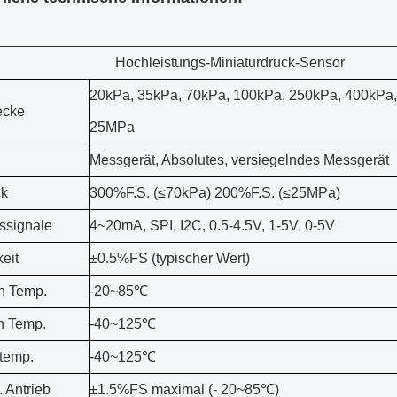
Hochleistungs-Miniaturdruck-Sensor
20kPa, 35kPa, 70kPa, 100kPa, 250kPa, 400kP
ecke
25MPa
Messgerät, Absolutes, versiegelndes Messgerät
ck
300%F.S. (≤70kPa) 200%F.S. (≤25MPa)
ssignale
4~20mA, SPI, I2C, 0.5-4.5V, 1-5V, 0-5V
eit
±0.5%FS (typischer Wert)
h Temp.
-20~85℃
n Temp.
-40~125℃
temp.
-40~125℃
 Antrieb
±1.5%FS maximal (- 20~85℃)