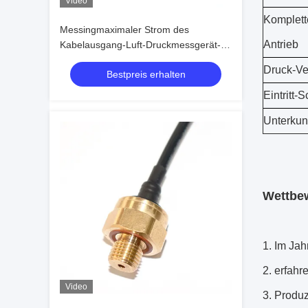
Video
Komplett
Messingmaximaler Strom des
Antrieb
Kabelausgang-Luft-Druckmessgerät-
Sensor-15mA
Druck-Ve
Bestpreis erhalten
Eintritt-
Unterkun
Wettbew
1. Im Jah
2. erfah
Video
3. Produ