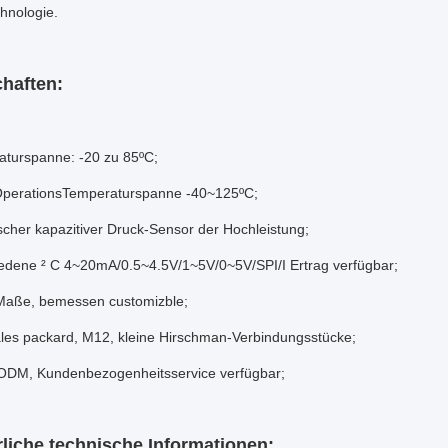
hnologie.
haften:
turspanne: -20 zu 85ºC;
OperationsTemperaturspanne -40~125ºC;
cher kapazitiver Druck-Sensor der Hochleistung;
edene ² C 4~20mA/0.5~4.5V/1~5V/0~5V/SPI/I Ertrag verfügbar;
Maße, bemessen customizble;
les packard, M12, kleine Hirschman-Verbindungsstücke;
ODM, Kundenbezogenheitsservice verfügbar;
liche technische Informationen: