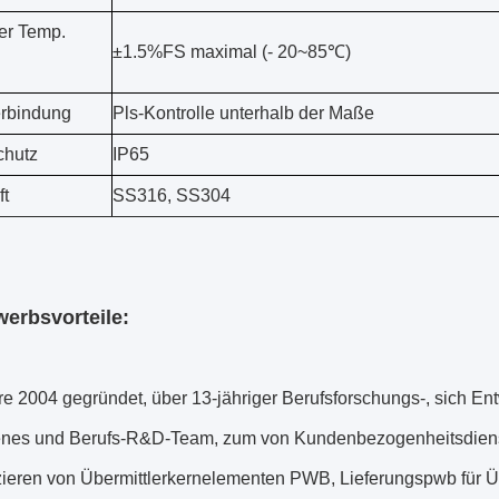
er Temp.
±1.5%FS maximal (- 20~85℃)
rbindung
Pls-Kontrolle unterhalb der Maße
Schutz
IP65
ft
SS316, SS304
erbsvorteile:
re 2004 gegründet, über 13-jähriger Berufsforschungs-, sich En
renes und Berufs-R&D-Team, zum von Kundenbezogenheitsdienst
zieren von Übermittlerkernelementen PWB, Lieferungspwb für Ü