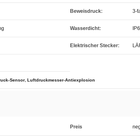
Beweisdruck:
3-f
ng
Wasserdicht:
IP
Elektrischer Stecker:
LÄR
,
ruck-Sensor
Luftdruckmesser-Antiexplosion
Preis
neg