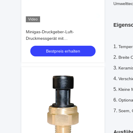
Umwelttec
Video
Eigensc
Minigas-Druckgeber-Luft-
Druckmessgerät mit
kundengebundener elektrischer
1.
Tempera
Bestpreis erhalten
Verbindung
2.
Breite 
3.
Keramis
4.
Verschi
5.
Kleine 
6.
Optiona
7.
Soem, 
Ausführ