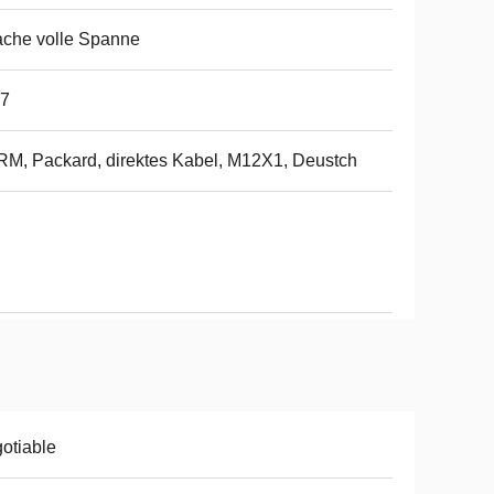
ache volle Spanne
67
M, Packard, direktes Kabel, M12X1, Deustch
otiable