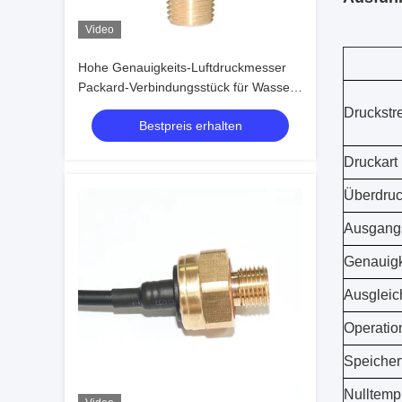
Video
Hohe Genauigkeits-Luftdruckmesser
Packard-Verbindungsstück für Wasser-
Behälter
Druckstr
Bestpreis erhalten
Druckart
Überdru
Ausgang
Genauigk
Ausgleic
Operatio
Speicher
Nulltemp.