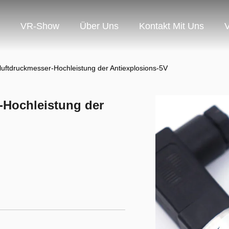
VR-Show
Über Uns
Kontakt Mit Uns
V
iluftdruckmesser-Hochleistung der Antiexplosions-5V
r-Hochleistung der