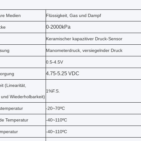
re Medien
Flüssigkeit, Gas und Dampf
0-2000kPa
cke
Keramischer kapazitiver Druck-Sensor
sung
Manometerdruck, versiegelnder Druck
0.5-4.5V
4.75-5.25 VDC
sorgung
t (Linearität,
1%F.S.
 und Wiederholbarkeit)
stemperatur
-20~70ºC
e Temperatur
-40~110ºC
emperatur
-40~110ºC