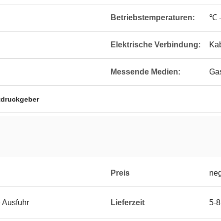
Betriebstemperaturen:
℃ -
Elektrische Verbindung:
Ka
Messende Medien:
Gas
tdruckgeber
Preis
neg
e Ausfuhr
Lieferzeit
5-8