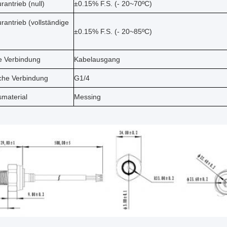
antrieb (null)
±0.15% F.S. (- 20~70ºC)
antrieb (vollständige
±0.15% F.S. (- 20~85ºC)
he Verbindung
Kabelausgang
che Verbindung
G1/4
material
Messing