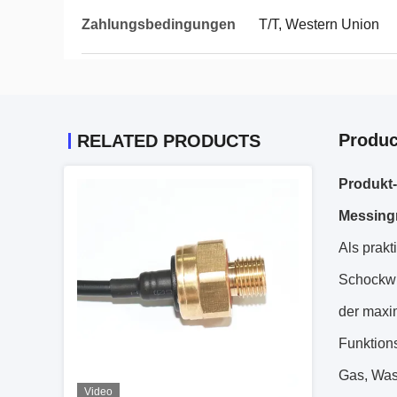
Zahlungsbedingungen
T/T, Western Union
Produc
RELATED PRODUCTS
Produkt
Messing
Als prak
Schockwi
der maxi
Funktions
Gas, Wass
Video