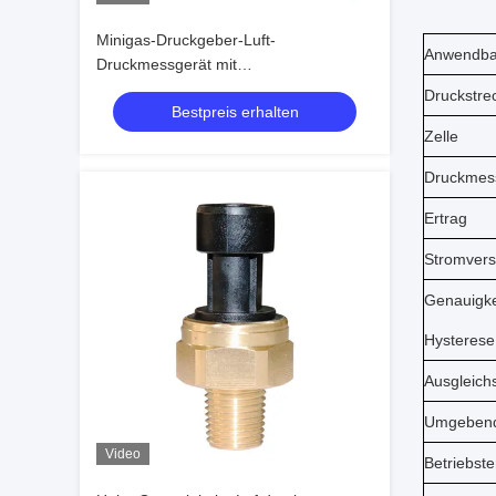
Minigas-Druckgeber-Luft-
Anwendba
Druckmessgerät mit
kundengebundener elektrischer
Druckstre
Bestpreis erhalten
Verbindung
Zelle
Druckmes
Ertrag
Stromver
Genauigkei
Hysterese
Ausgleich
Umgebend
Video
Betriebst