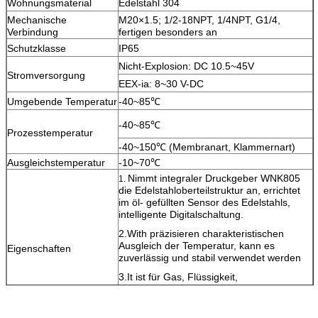
Wohnungsmaterial
Edelstahl 304
Mechanische
M20×1.5; 1/2-18NPT, 1/4NPT, G1/4,
Verbindung
fertigen besonders an
Schutzklasse
IP65
Nicht-Explosion: DC 10.5~45V
Stromversorgung
EEX-ia: 8~30 V-DC
Umgebende Temperatur
-40~85℃
-40~85℃
Prozesstemperatur
-40~150℃ (Membranart, Klammernart)
Ausgleichstemperatur
-10~70℃
Nimmt integraler Druckgeber WNK805
1.
die Edelstahloberteilstruktur an, errichtet
im öl- gefüllten Sensor des Edelstahls,
intelligente Digitalschaltung.
2.With präzisieren charakteristischen
Ausgleich der Temperatur, kann es
Eigenschaften
zuverlässig und stabil verwendet werden
3.It ist für Gas, Flüssigkeit,
Dampfdruckmessung und Druckmessung
mit ätzenden Medien passend.