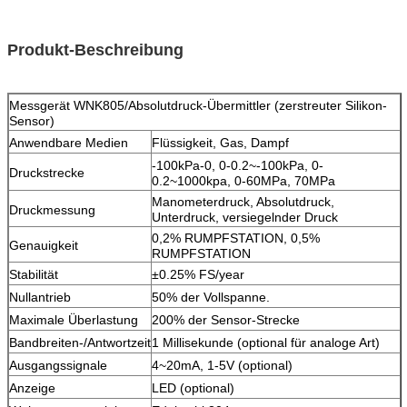
Produkt-Beschreibung
Kapazitiver IIC Lora kleiner Druck-Sensor WNK805mA IP65
Messgerät WNK805/Absolutdruck-Übermittler (zerstreuter Silikon-
Sensor)
Anwendbare Medien
Flüssigkeit, Gas, Dampf
-100kPa-0, 0-0.2~-100kPa, 0-
Druckstrecke
0.2~1000kpa, 0-60MPa, 70MPa
Manometerdruck, Absolutdruck,
Druckmessung
Unterdruck, versiegelnder Druck
0,2% RUMPFSTATION, 0,5%
Genauigkeit
RUMPFSTATION
Stabilität
±0.25% FS/year
Nullantrieb
50% der Vollspanne.
Maximale Überlastung
200% der Sensor-Strecke
Bandbreiten-/Antwortzeit
1 Millisekunde (optional für analoge Art)
Ausgangssignale
4~20mA, 1-5V (optional)
Anzeige
LED (optional)