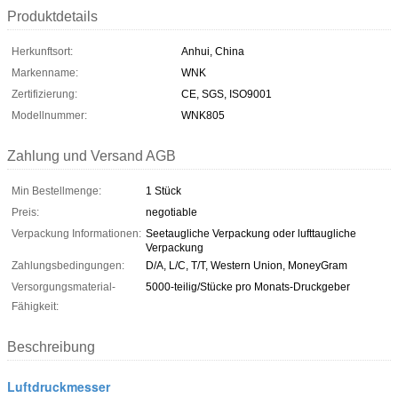
Produktdetails
Herkunftsort:
Anhui, China
Markenname:
WNK
Zertifizierung:
CE, SGS, ISO9001
Modellnummer:
WNK805
Zahlung und Versand AGB
Min Bestellmenge:
1 Stück
Preis:
negotiable
Verpackung Informationen:
Seetaugliche Verpackung oder lufttaugliche
Verpackung
Zahlungsbedingungen:
D/A, L/C, T/T, Western Union, MoneyGram
Versorgungsmaterial-
5000-teilig/Stücke pro Monats-Druckgeber
Fähigkeit:
Beschreibung
Luftdruckmesser