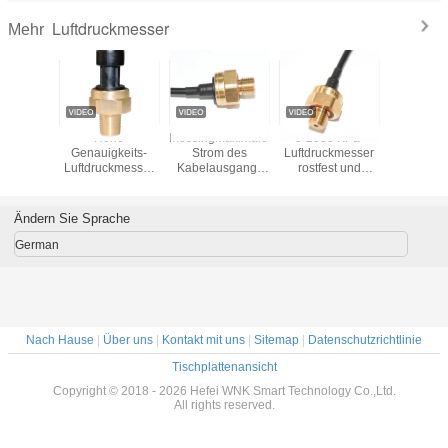
Luftdruckmesser
Mehr
nterkunftdichtung
Hohe
Messingmaximaler
0-2000 KPa-
Messingab
HVAC-
Genauigkeits-
Strom des
Luftdruckmesser
Minidruck-
Sensor-
Luftdruckmesser
Kabelausgang-
rostfest und
Kabelau
dler
Packard-
Luft-
Erschütterungs-
Verbindungsstück
Druckmessgerät-
Widerstand
für Wasser-
Sensor-15mA
Ändern Sie Sprache
Behälter
German
Nach Hause
|
Über uns
|
Kontakt mit uns
|
Sitemap
|
Datenschutzrichtlinie
Tischplattenansicht
Copyright © 2018 - 2026 Hefei WNK Smart Technology Co.,Ltd.
All rights reserved.