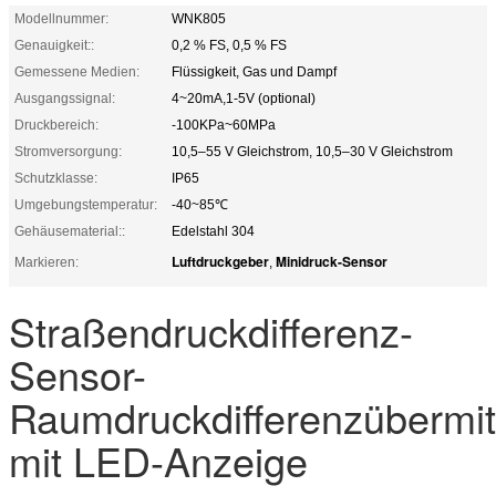
Modellnummer:
WNK805
Genauigkeit::
0,2 % FS, 0,5 % FS
Gemessene Medien:
Flüssigkeit, Gas und Dampf
Ausgangssignal:
4~20mA,1-5V (optional)
Druckbereich:
-100KPa~60MPa
Stromversorgung:
10,5–55 V Gleichstrom, 10,5–30 V Gleichstrom
Schutzklasse:
IP65
Umgebungstemperatur:
-40~85℃
Gehäusematerial::
Edelstahl 304
Luftdruckgeber
Minidruck-Sensor
Markieren:
,
Straßendruckdifferenz-
Sensor-
Raumdruckdifferenzübermitt
mit LED-Anzeige