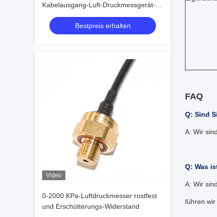
Kabelausgang-Luft-Druckmessgerät-
Sensor-15mA
Bestpreis erhalten
FAQ
Q: Sind S
A: Wir si
Q: Was is
Video
A: Wir sin
0-2000 KPa-Luftdruckmesser rostfest
führen wir
und Erschütterungs-Widerstand