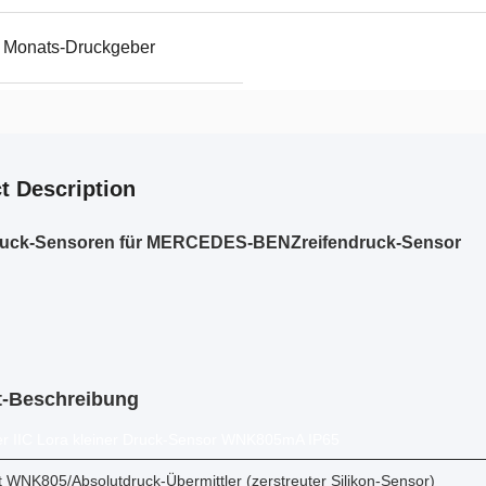
ro Monats-Druckgeber
t Description
ruck-Sensoren für MERCEDES-BENZreifendruck-Sensor
t-Beschreibung
er IIC Lora kleiner Druck-Sensor WNK805mA IP65
 WNK805/Absolutdruck-Übermittler (zerstreuter Silikon-Sensor)