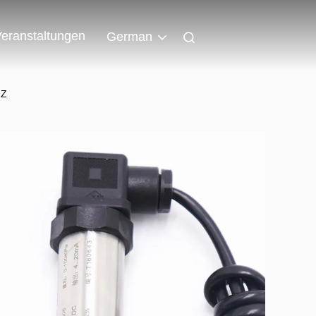
eranstaltungen
German
NZ