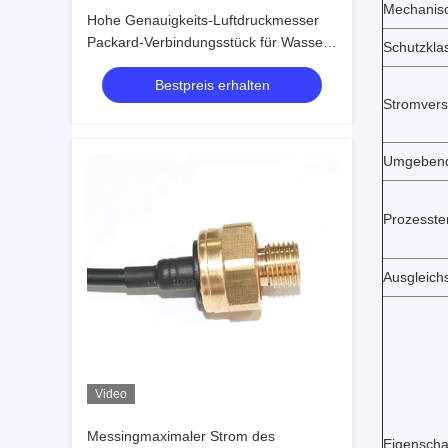
Mechanis
Hohe Genauigkeits-Luftdruckmesser
Packard-Verbindungsstück für Wasser-
Schutzkla
Behälter
Bestpreis erhalten
Stromver
Umgebend
Prozesste
Ausgleich
Video
Messingmaximaler Strom des
Eigenscha