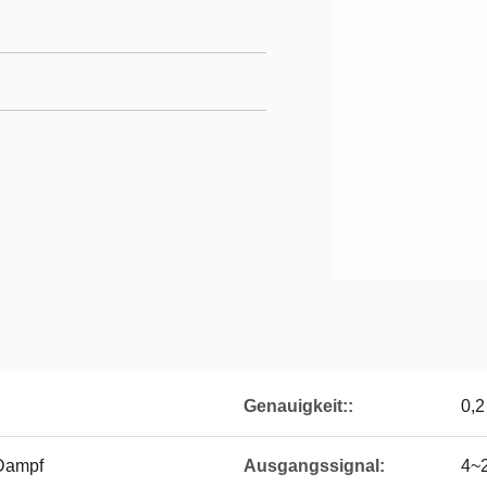
Genauigkeit::
0,2
 Dampf
Ausgangssignal:
4~2