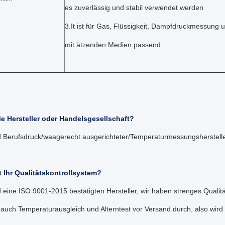
es zuverlässig und stabil verwendet werden
3.It ist für Gas, Flüssigkeit, Dampfdruckmessun
mit ätzenden Medien passend.
ie Hersteller oder Handelsgesellschaft?
nd Berufsdruck/waagerecht ausgerichteter/Temperaturmessungsherstelle
t Ihr Qualitätskontrollsystem?
d eine ISO 9001-2015 bestätigten Hersteller, wir haben strenges Qualit
 auch Temperaturausgleich und Alterntest vor Versand durch, also wird d