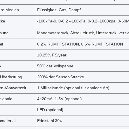
re Medien
Flüssigkeit, Gas, Dampf
cke
-100kPa-0, 0-0.2~-100kPa, 0-0.2~1000kpa, 0-6
sung
Manometerdruck, Absolutdruck, Unterdruck, versi
it
0,2% RUMPFSTATION, 0,5% RUMPFSTATION
±0.25% FS/year
b
50% der Vollspanne.
Überlastung
200% der Sensor-Strecke
n-/Antwortzeit
1 Millisekunde (optional für analoge Art)
ignale
4~20mA, 1-5V (optional)
LED (optional)
material
Edelstahl 304