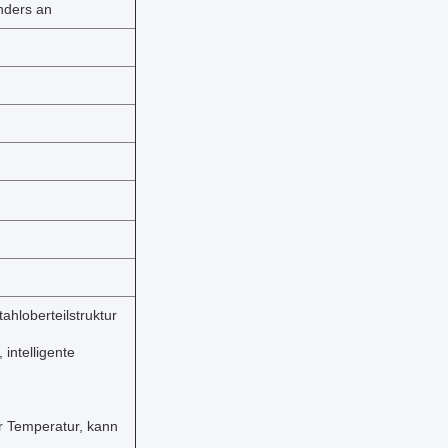
nders an
hloberteilstruktur
 intelligente
er Temperatur, kann