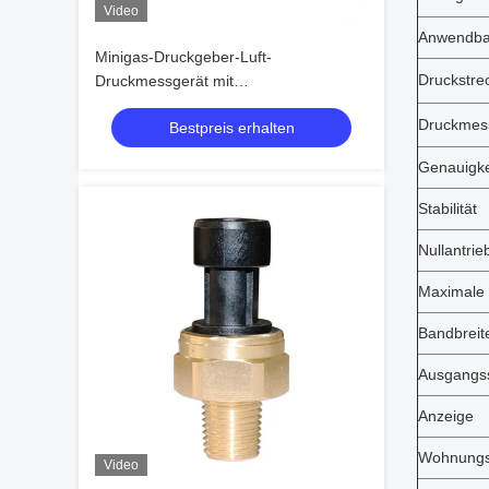
Video
Anwendba
Minigas-Druckgeber-Luft-
Druckstre
Druckmessgerät mit
kundengebundener elektrischer
Druckmes
Bestpreis erhalten
Verbindung
Genauigke
Stabilität
Nullantrie
Maximale 
Bandbreite
Ausgangss
Anzeige
Wohnungs
Video