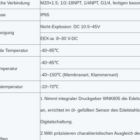
che Verbindung
M20×1.5; 1/2-18NPT, 1/4NPT, G1/4, fertigen beso
sse
IP65
Nicht-Explosion: DC 10.5~45V
sorgung
EEX-ia: 8~30 V-DC
e Temperatur
-40~85℃
-40~85℃
mperatur
-40~150℃ (Membranart, Klammernart)
stemperatur
-10~70℃
Nimmt integraler Druckgeber WNK805 die Edelsta
1.
an, errichtet im öl- gefüllten Sensor des Edelstahls,
Digitalschaltung.
2.With präzisieren charakteristischen Ausgleich d
ften