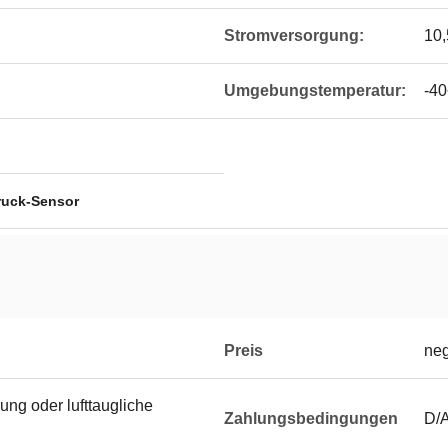
Stromversorgung:
10,
Umgebungstemperatur:
-4
ruck-Sensor
Preis
neg
ng oder lufttaugliche
Zahlungsbedingungen
D/A