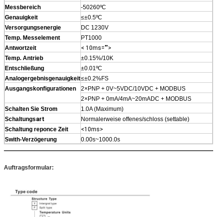
Messbereich
-50260ºC
Genauigkeit
≤±0.5ºC
Versorgungsenergie
DC 1230V
Temp. Messelement
PT1000
Antwortzeit
< 10ms="">
Temp. Antrieb
±0.15%/10K
Entschließung
±0.01ºC
Analogergebnisgenauigkeit
≤±0.2%FS
Ausgangskonfigurationen
2×PNP + 0V~5VDC/10VDC + MODBUS
2×PNP + 0mA/4mA~20mADC + MODBUS
Schalten Sie Strom
1.0A (Maximum)
Schaltungs
art
Normalerweise offenes/schloss (settable)
Schaltung reponce Zeit
<10ms>
Swith-Verzögerung
0.00s~1000.0s
Auftragsformular: