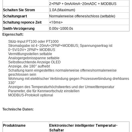
2×PNP + 0mA/4mA~20mADC + MODBUS
Schalten Sie Strom
1.0A (Maximum)
Schaltungs
art
Normalerweise offenes/schloss (settable)
Schaltung reponce Zeit
<10ms>
Swith-Verzögerung
0.00s~1000.0s
Eigenschaft:
Stütz-Input PT100 oder PT1000
Stromabgabe ist 4~20mA+2PNP+MODBUS; Spannungsertrag ist
0~5V/10V+ 2PNP+ MODBUS
Vermittlungsstellen settable
Analogergebnisspanne settable
Selbstleuchtende Anzeige OLED
Anzeige, die 180° aufhebt
Schaltung kann eingestelltes normalerweise offenes/normalerweise
geschlossen sein
Wohnung mit elektrischer Verbindung gegen Prozessverbindung drehbares
330°
Anzeigen des Temperaturhöchstwertes und der Umwelttemperatur
Parameter, die für Kennwortschutz einstellen
MODBUS-Protokoll optional
Technische Daten:
Produktname
Elektronischer intelligenter
Temperatur-
Schalter