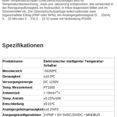
WNK-Temperaturschalter (Überziehschutzanlage) wird für
Temperaturüberwachung, -maß und -steuerung entsprochen, wie verwendet in
der Reinigungsflüssigkeit, im Hydrauliköl, in Hitze-tragendem Mittel und im
Schmiermittel etc. Die Überziehschutzanlage liefert optionale zwei
zugeschaltete Ertrag (PNP oder NPN), ein Analogergebnissignal (0… 20mA|
4… 20 MA oder 0… 5V| 0… 10 V) sowie mit Verbindung RS485.
Spezifikationen
Produktname
Elektronischer intelligenter
Temperatur-
Schalter
Messbereich
-50260ºC
Genauigkeit
≤±0.5ºC
Versorgungsenergie
DC 1230V
Temp. Messelement
PT1000
Antwortzeit
< 10ms="">
Temp. Antrieb
±0.15%/10K
Entschließung
±0.01ºC
Analogergebnisgenauigkeit
≤±0.2%FS
Ausgangskonfigurationen
2×PNP + 0V~5VDC/10VDC + MODBUS