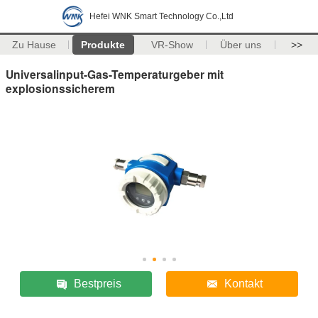
Hefei WNK Smart Technology Co.,Ltd
Zu Hause
Produkte
VR-Show
Über uns
>>
Universalinput-Gas-Temperaturgeber mit
explosionssicherem
Bestpreis
Kontakt