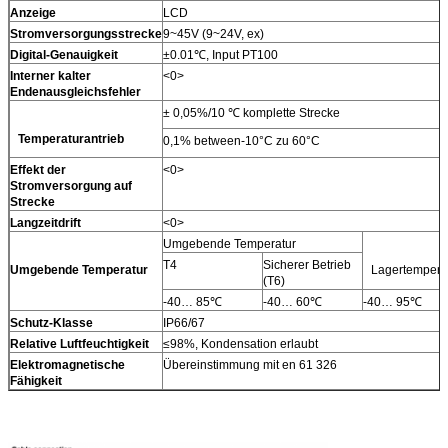
Anzeige
LCD
Stromversorgungsstrecke
9~45V (9~24V, ex)
Digital-Genauigkeit
±0.01℃, Input PT100
Interner kalter
<0>
Endenausgleichsfehler
± 0,05%/10 ℃ komplette Strecke
Temperaturantrieb
0,1% between-10°C zu 60°C
Effekt der
<0>
Stromversorgung auf
Strecke
Langzeitdrift
<0>
Umgebende Temperatur
T4
Sicherer Betrieb
Umgebende Temperatur
Lagertempera
(T6)
-40… 85℃
-40… 60℃
-40… 95℃
Schutz-Klasse
IP66/67
Relative Luftfeuchtigkeit
≤98%, Kondensation erlaubt
Elektromagnetische
Übereinstimmung mit en 61 326
Fähigkeit