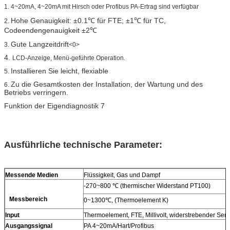
1. 4~20mA, 4~20mA mit Hirsch oder Profibus PA-Ertrag sind verfügbar
Hohe Genauigkeit: ±0.1℃ für FTE; ±1℃ für TC,
2.
Codeendengenauigkeit ±2℃
Gute Langzeitdrift
3.
<0>
4.
LCD-Anzeige, Menü-geführte Operation.
Installieren Sie leicht, flexiable
5.
Zu die Gesamtkosten der Installation, der Wartung und des
6.
Betriebs verringern.
Funktion der Eigendiagnostik 7
Ausführliche technische Parameter:
Messende Medien
Flüssigkeit, Gas und Dampf
-270~800 ℃ (thermischer Widerstand PT100)
Messbereich
0~1300℃, (Thermoelement K)
Input
Thermoelement, FTE, Millivolt, widerstrebender Sen
Ausgangssignal
PA 4~20mA/Hart/Profibus