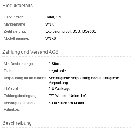
Produktdetails
Herkunftsort:
Hefei, CN
Markenname:
WNK
Zertifizierung:
Explosion proof, SGS, ISO9001
Modellnummer:
WNK6T
Zahlung und Versand AGB
Min Bestellmenge:
1 Stück
Preis:
negotiable
Verpackung Informationen:
Seetaugliche Verpackung oder lufttaugliche
Verpackung
Lieferzeit:
5-8 Werktage
Zahlungsbedingungen:
T/T, Western Union, L/C
Versorgungsmaterial-
5000 Stück pro Monat
Fähigkeit:
Beschreibung