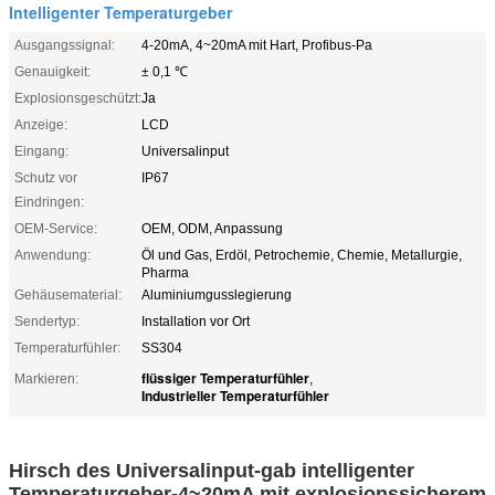
Intelligenter Temperaturgeber
Ausgangssignal:
4-20mA, 4~20mA mit Hart, Profibus-Pa
Genauigkeit:
± 0,1 ℃
Explosionsgeschützt:
Ja
Anzeige:
LCD
Eingang:
Universalinput
Schutz vor
IP67
Eindringen:
OEM-Service:
OEM, ODM, Anpassung
Anwendung:
Öl und Gas, Erdöl, Petrochemie, Chemie, Metallurgie,
Pharma
Gehäusematerial:
Aluminiumgusslegierung
Sendertyp:
Installation vor Ort
Temperaturfühler:
SS304
flüssiger Temperaturfühler
Markieren:
,
Industrieller Temperaturfühler
Hirsch des Universalinput-gab intelligenter
Temperaturgeber-4~20mA mit explosionssicherem