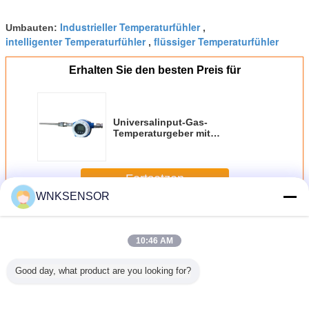
Industrieller Temperaturfühler
Umbauten:
,
intelligenter Temperaturfühler
flüssiger Temperaturfühler
,
Erhalten Sie den besten Preis für
Universalinput-Gas-
Temperaturgeber mit
explosionssicherem
Fortsetzen
WNKSENSOR
Intelligenter Temperaturgeber
Mehr
10:46 AM
Good day, what product are you looking for?
loser
Temperatur-
Angebrachter
Intelligenter
Drahtl
igenter
Feuchtigkeitssensor
Temperaturgeber
industrieller
Temperatu