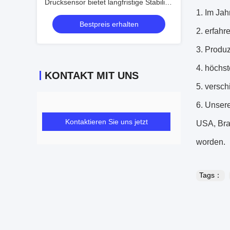
Drucksensor bietet langfristige Stabilität
1. Im Jah
unter 0,2 Prozent FS pro Jahr OEM-
Bestpreis erhalten
Design
2. erfah
3. Produ
4. höchs
KONTAKT MIT UNS
5. versc
6. Unser
Kontaktieren Sie uns jetzt
USA, Bras
worden.
Tags：