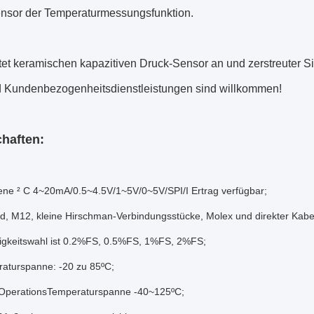
nsor der Temperaturmessungsfunktion.
et keramischen kapazitiven Druck-Sensor an und zerstreuter Si
Kundenbezogenheitsdienstleistungen sind willkommen!
haften:
ene ² C 4~20mA/0.5~4.5V/1~5V/0~5V/SPI/I Ertrag verfügbar;
d, M12, kleine Hirschman-Verbindungsstücke, Molex und direkter Kab
gkeitswahl ist 0.2%FS, 0.5%FS, 1%FS, 2%FS;
aturspanne: -20 zu 85ºC;
 OperationsTemperaturspanne -40~125ºC;