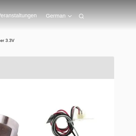
eranstaltungen
German
er 3.3V