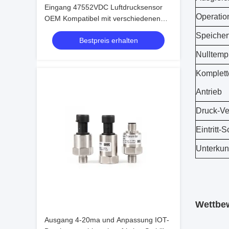
Eingang 47552VDC Luftdrucksensor
Operatio
OEM Kompatibel mit verschiedenen
industriellen Steuerungen und
Speicher
Bestpreis erhalten
Datenerfassungssystemen
Nulltemp.
Komplett
Antrieb
Druck-Ve
Eintritt-
Unterkun
Wettbew
Ausgang 4-20ma und Anpassung IOT-