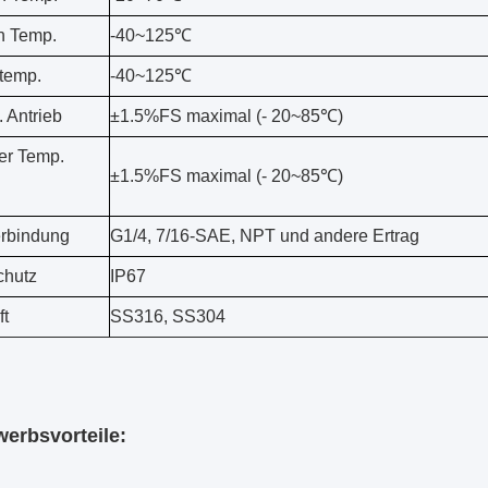
n Temp.
-40~125℃
temp.
-40~125℃
 Antrieb
±1.5%FS maximal (- 20~85℃)
er Temp.
±1.5%FS maximal (- 20~85℃)
rbindung
G1/4, 7/16-SAE, NPT und andere Ertrag
Schutz
IP67
ft
SS316, SS304
erbsvorteile: