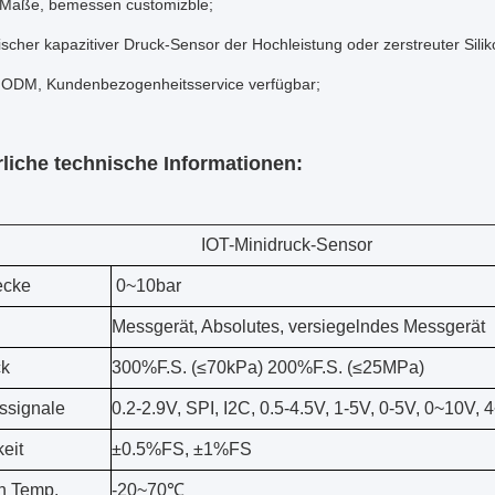
 Maße, bemessen customizble;
scher kapazitiver Druck-Sensor der Hochleistung oder zerstreuter Sili
ODM, Kundenbezogenheitsservice verfügbar;
liche technische Informationen:
IOT-Minidruck-Sensor
ecke
0~10bar
Messgerät, Absolutes, versiegelndes Messgerät
ck
300%F.S. (≤70kPa) 200%F.S. (≤25MPa)
ssignale
0.2-2.9V, SPI, I2C, 0.5-4.5V, 1-5V, 0-5V, 0~10V,
eit
±0.5%FS, ±1%FS
h Temp.
-20~70℃