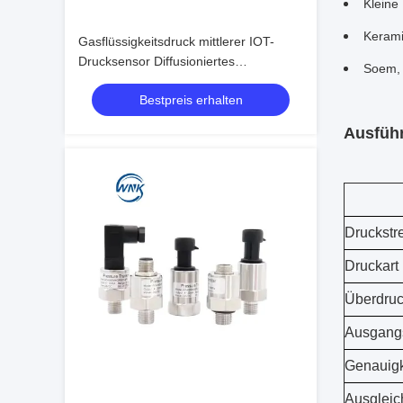
Kleine
Kerami
Gasflüssigkeitsdruck mittlerer IOT-
Drucksensor Diffusioniertes
Soem, 
Siliziumtransmitter Typ 4-20ma
Bestpreis erhalten
Ausgang und
Anpassungsmöglichkeiten
Ausführ
Druckstr
Druckart
Überdru
Ausgang
Genauigk
Ausgleic