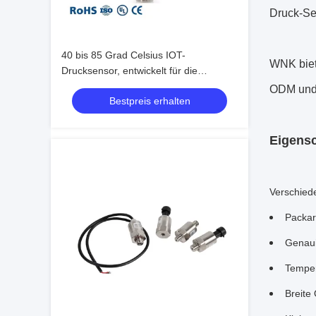
Druck-Se
40 bis 85 Grad Celsius IOT-
WNK biet
Drucksensor, entwickelt für die
Langzeitüberwachung des POE-
ODM und 
Bestpreis erhalten
Öldrucks unter rauen Bedingungen
Eigensc
Verschied
Packar
Genaui
Temper
Breite