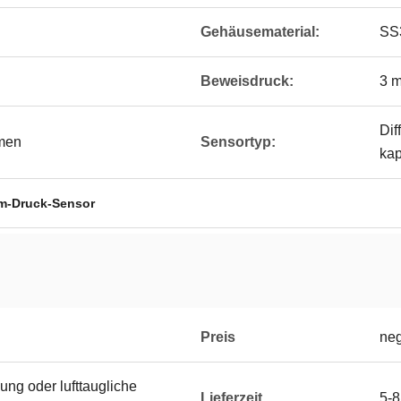
Gehäusematerial:
SS
Beweisdruck:
3 m
Dif
men
Sensortyp:
kap
m-Druck-Sensor
Preis
neg
ng oder lufttaugliche
Lieferzeit
5-8