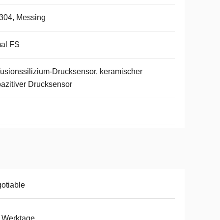
304, Messing
al FS
fusionssilizium-Drucksensor, keramischer
azitiver Drucksensor
otiable
 Werktage